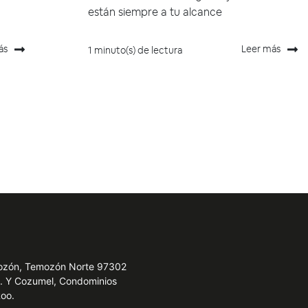
están siempre a tu alcance
ás
Leer más
1 minuto(s) de lectura
emozón, Temozón Norte 97302
e. Y Cozumel, Condominios
Roo.