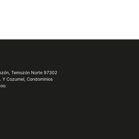
emozón, Temozón Norte 97302
e. Y Cozumel, Condominios
Roo.