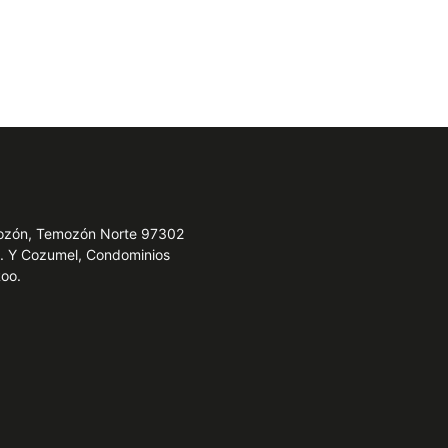
emozón, Temozón Norte 97302
e. Y Cozumel, Condominios
Roo.