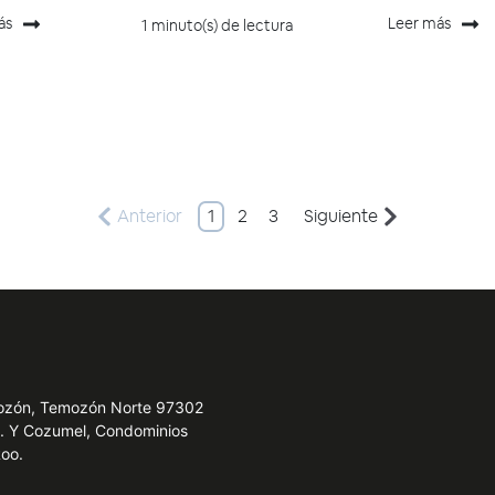
ás
Leer más
1 minuto(s) de lectura
Anterior
1
2
3
Siguiente
emozón, Temozón Norte 97302
e. Y Cozumel, Condominios
Roo.