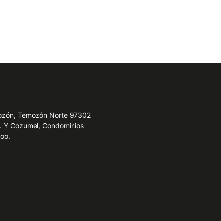
emozón, Temozón Norte 97302
e. Y Cozumel, Condominios
Roo.