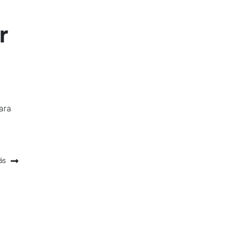
r
ara
ás