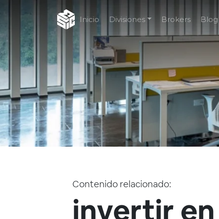
Inicio
Divisiones
Brokers
Blog
Contenido relacionado:
invertir e