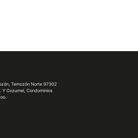
emozón, Temozón Norte 97302
e. Y Cozumel, Condominios
Roo.