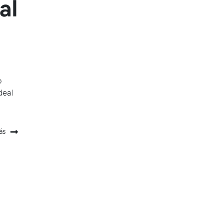
al
o
deal
ás