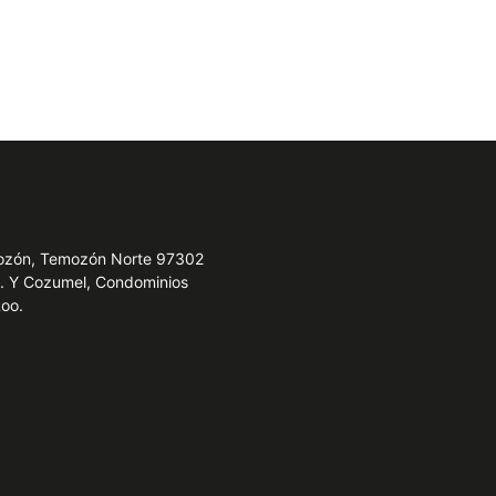
emozón, Temozón Norte 97302
e. Y Cozumel, Condominios
Roo.