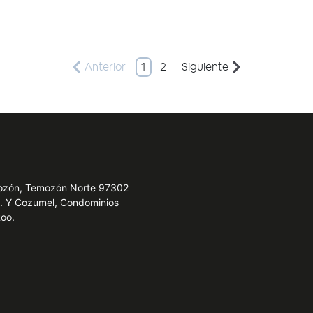
Anterior
1
2
Siguiente
emozón, Temozón Norte 97302
e. Y Cozumel, Condominios
Roo.