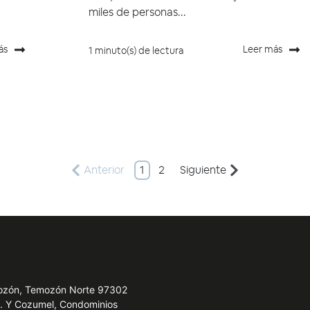
miles de personas...
ás
Leer más
1 minuto(s) de lectura
Anterior
1
2
Siguiente
emozón, Temozón Norte 97302
e. Y Cozumel, Condominios