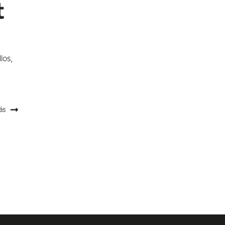
t
los,
ás