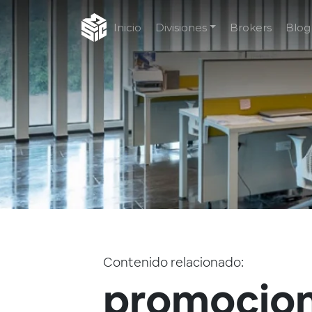
Inicio
Divisiones
Brokers
Blog
Contenido relacionado:
promocio