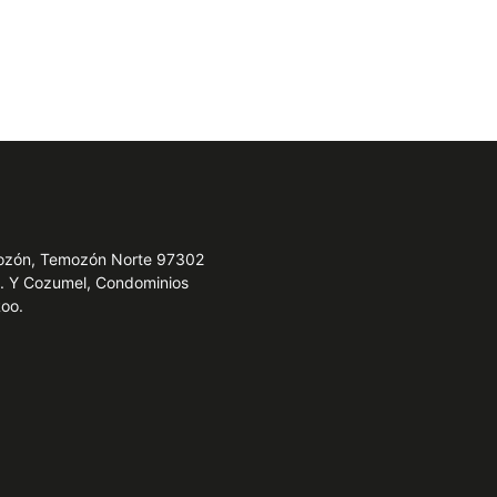
emozón, Temozón Norte 97302
e. Y Cozumel, Condominios
Roo.