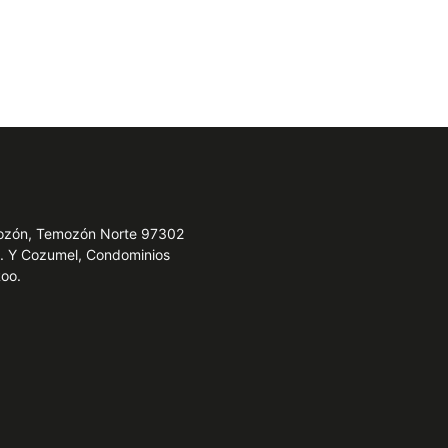
emozón, Temozón Norte 97302
e. Y Cozumel, Condominios
Roo.