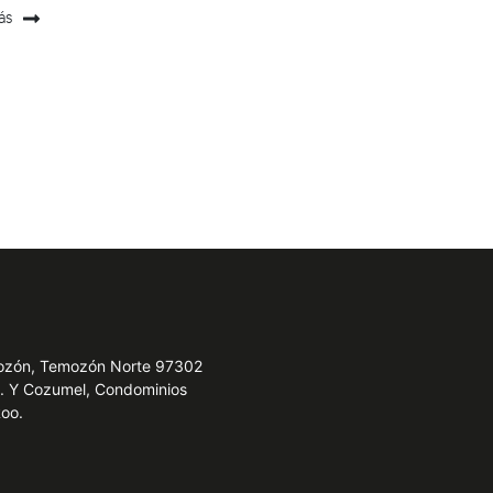
ás
emozón, Temozón Norte 97302
e. Y Cozumel, Condominios
Roo.