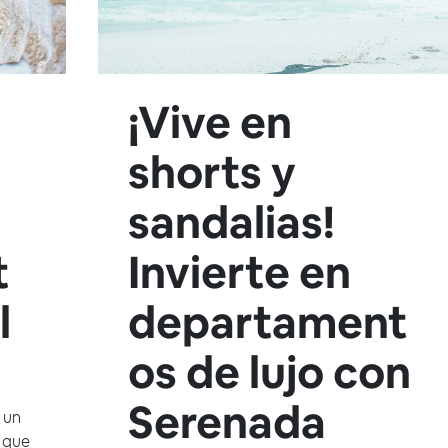
¡Vive en
shorts y
sandalias!
t
Invierte en
l
departament
os de lujo con
Serenada
 un
 que