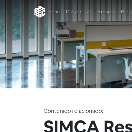
Inicio
Divisiones
Brokers
Blog
Contenido relacionado:
SIMCA Res