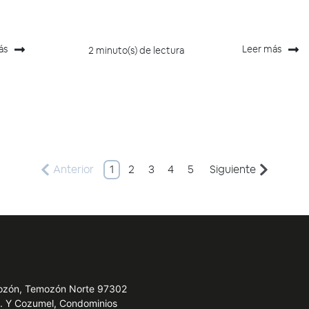
ás
Leer más
2 minuto(s) de lectura
Anterior
1
2
3
4
5
Siguiente
emozón, Temozón Norte 97302
e. Y Cozumel, Condominios