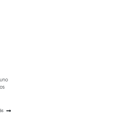
 uno
vos
ás