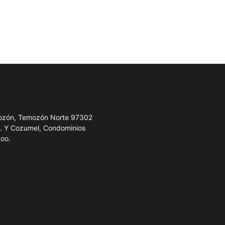
emozón, Temozón Norte 97302
e. Y Cozumel, Condominios
Roo.