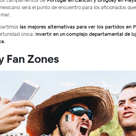
 los campamentos de
Portugal en Cancún y Uruguay en Play
e mexicano será el punto de encuentro para los aficionados que 
 mar.
partimos
las mejores alternativas para ver los partidos en
rtunidad única:
invertir en un complejo departamental de lu
ca.
 y Fan Zones