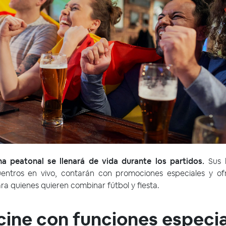
a peatonal se llenará de vida durante los partidos.
Sus b
cuentros en vivo, contarán con promociones especiales y o
ara quienes quieren combinar fútbol y fiesta.
cine con funciones especi