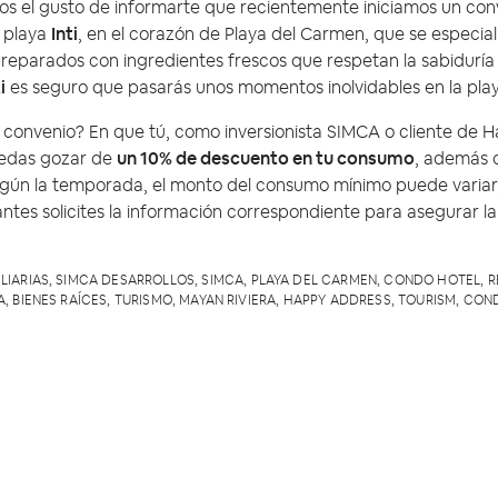
mos el gusto de informarte que recientemente iniciamos un con
e playa
Inti
, en el corazón de Playa del Carmen, que se especial
reparados con ingredientes frescos que respetan la sabiduría y 
i
es seguro que pasarás unos momentos inolvidables en la play
e convenio? En que tú, como inversionista SIMCA o cliente de
uedas gozar de
un 10% de descuento en tu consumo
, además 
egún la temporada, el monto del consumo mínimo puede variar,
s solicites la información correspondiente para asegurar la 
LIARIAS
,
SIMCA DESARROLLOS
,
SIMCA
,
PLAYA DEL CARMEN
,
CONDO HOTEL
,
R
A
,
BIENES RAÍCES
,
TURISMO
,
MAYAN RIVIERA
,
HAPPY ADDRESS
,
TOURISM
,
CON