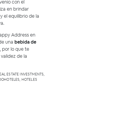
venio con el
iza en brindar
el equilibrio de la
a.
 Happy Address en
de una
bebida de
 por lo que te
validez de la
EAL ESTATE INVESTMENTS
,
DOHOTELES
,
HOTELES