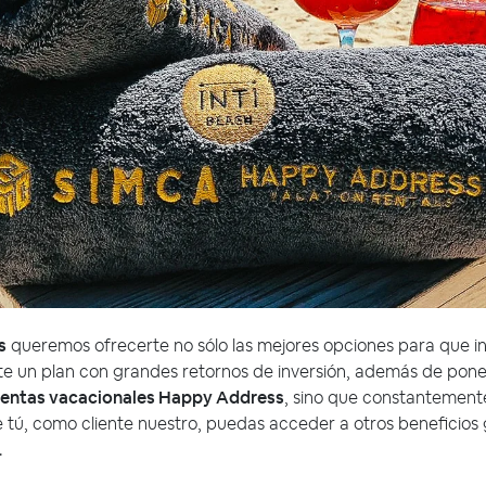
s
queremos ofrecerte no sólo las mejores opciones para que inv
 un plan con grandes retornos de inversión, además de poner
rentas vacacionales Happy Address
, sino que constantemen
tú, como cliente nuestro, puedas acceder a otros beneficios 
.