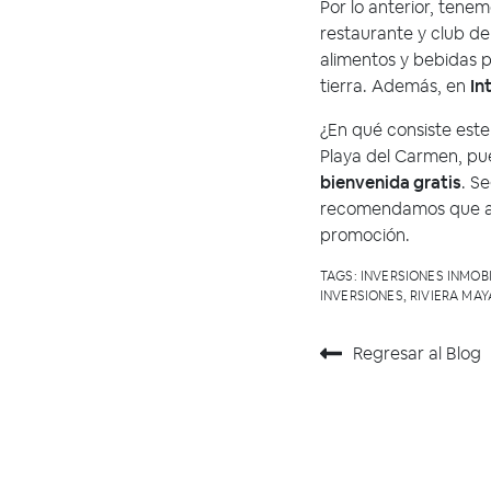
Por lo anterior, tene
restaurante y club d
alimentos y bebidas p
tierra. Además, en
Int
¿En qué consiste est
Playa del Carmen, p
bienvenida gratis
. S
recomendamos que ante
promoción.
TAGS:
INVERSIONES INMOBI
INVERSIONES
,
RIVIERA MAY
Regresar al Blog