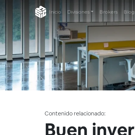
Inicio
Divisiones
Brokers
Blog
Contenido relacionado:
Buen inver