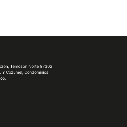
emozón, Temozón Norte 97302
e. Y Cozumel, Condominios
Roo.