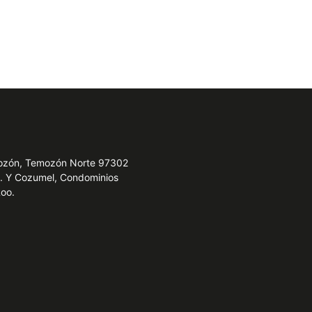
emozón, Temozón Norte 97302
e. Y Cozumel, Condominios
Roo.