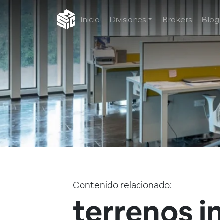
Inicio
Divisiones
Brokers
Blog
Contenido relacionado:
terrenos i