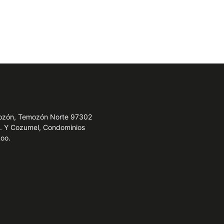
emozón, Temozón Norte 97302
e. Y Cozumel, Condominios
Roo.