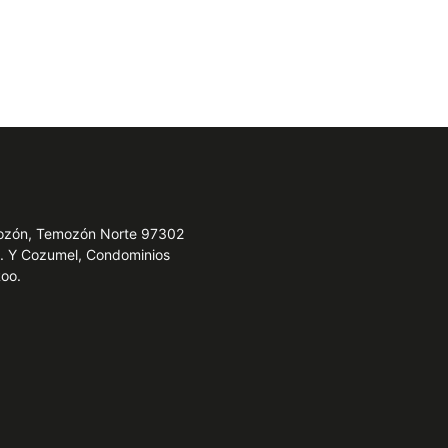
emozón, Temozón Norte 97302
e. Y Cozumel, Condominios
Roo.