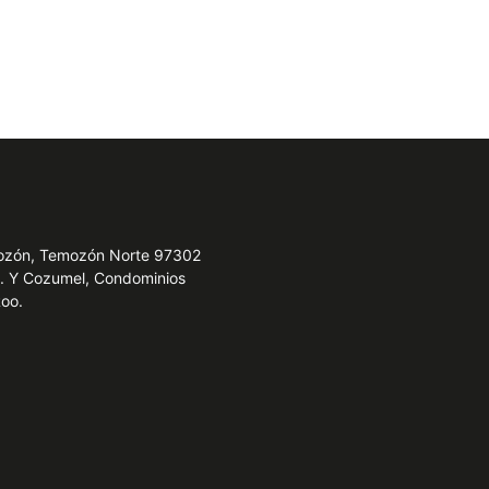
emozón, Temozón Norte 97302
e. Y Cozumel, Condominios
Roo.