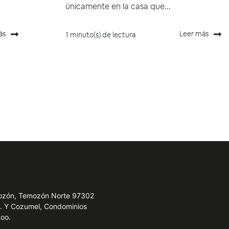
únicamente en la casa que...
ás
Leer más
1 minuto(s) de lectura
emozón, Temozón Norte 97302
e. Y Cozumel, Condominios
Roo.