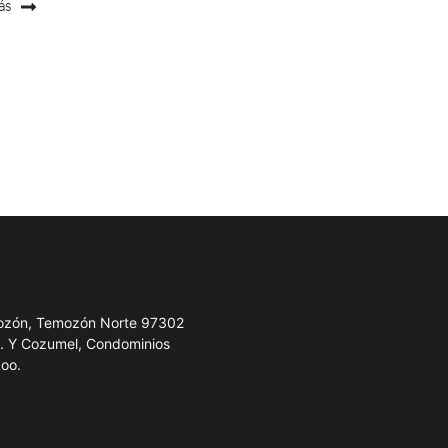
ás
emozón, Temozón Norte 97302
e. Y Cozumel, Condominios
Roo.