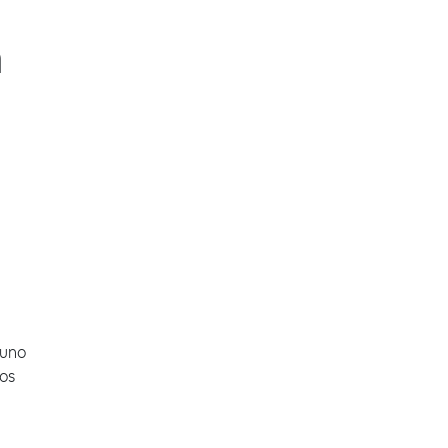
n
 uno
vos