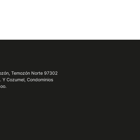
emozón, Temozón Norte 97302
e. Y Cozumel, Condominios
Roo.