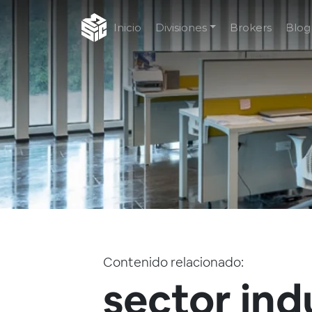
Inicio
Divisiones
Brokers
Blog
Contenido relacionado:
sector ind