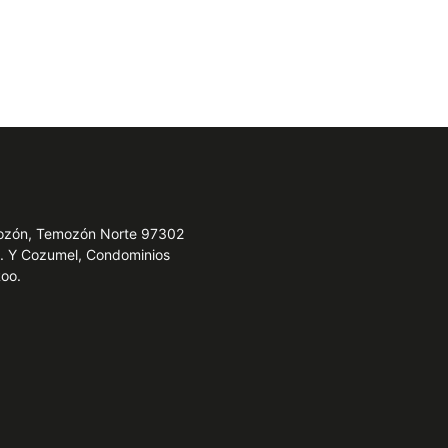
emozón, Temozón Norte 97302
e. Y Cozumel, Condominios
Roo.