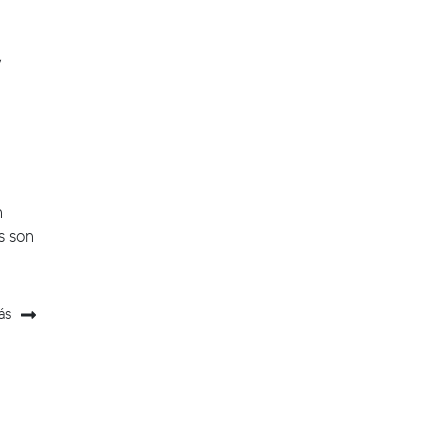
y
n
s son
ás