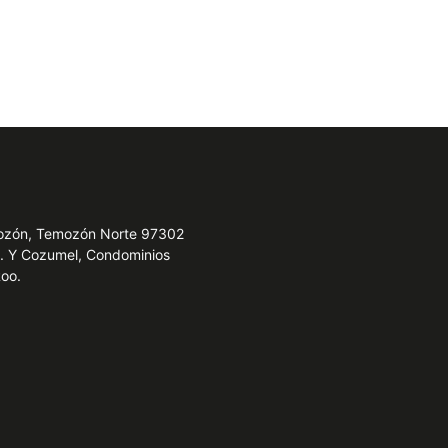
emozón, Temozón Norte 97302
e. Y Cozumel, Condominios
Roo.