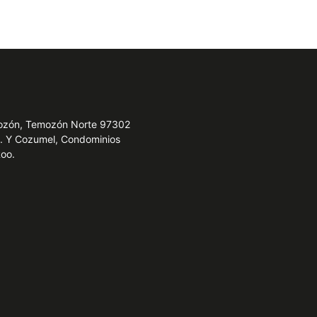
emozón, Temozón Norte 97302
e. Y Cozumel, Condominios
Roo.