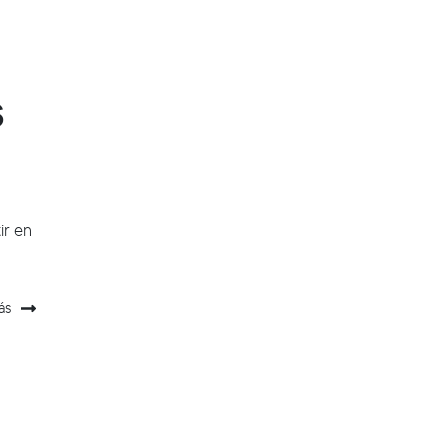
s
ir en
ás