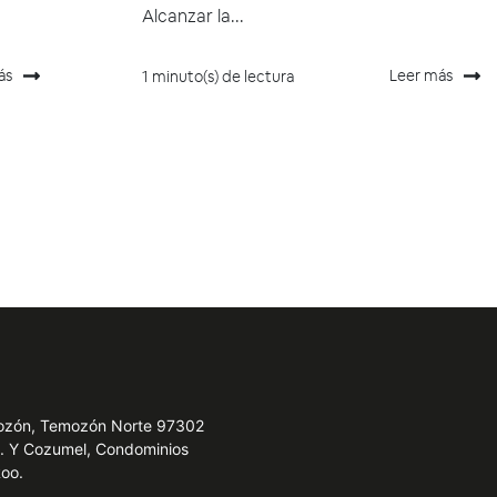
Alcanzar la...
ás
Leer más
1 minuto(s) de lectura
emozón, Temozón Norte 97302
e. Y Cozumel, Condominios
Roo.