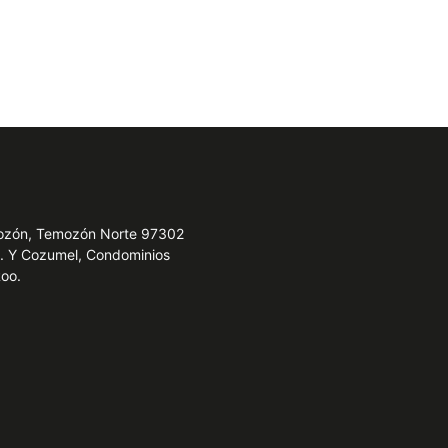
emozón, Temozón Norte 97302
e. Y Cozumel, Condominios
Roo.