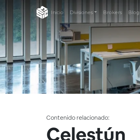
Inicio
Divisiones
Brokers
Blog
Contenido relacionado:
Celestún