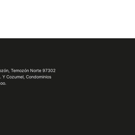
emozón, Temozón Norte 97302
e. Y Cozumel, Condominios
Roo.