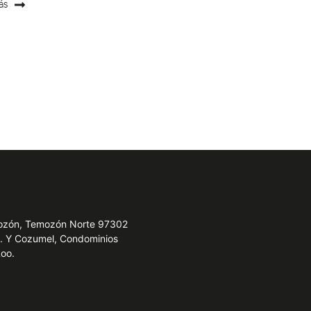
ás
emozón, Temozón Norte 97302
e. Y Cozumel, Condominios
Roo.