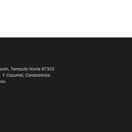
emozón, Temozón Norte 97302
e. Y Cozumel, Condominios
Roo.