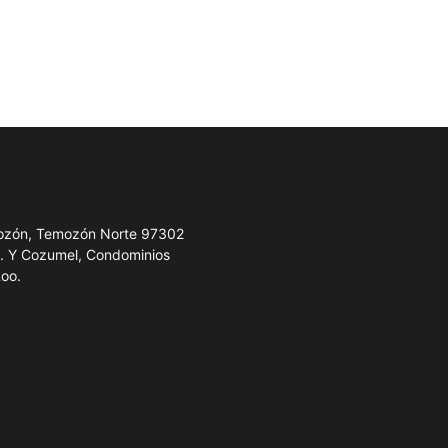
emozón, Temozón Norte 97302
e. Y Cozumel, Condominios
Roo.