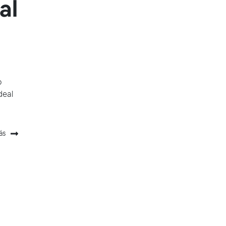
al
o
deal
ás