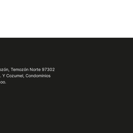
emozón, Temozón Norte 97302
e. Y Cozumel, Condominios
Roo.